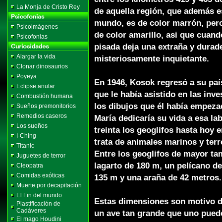
La Monja de Cristo Rey
de aquella región, que además e
mundo, es de color marrón, pero
Psicoimágenes
de color amarillo, asi que cuan
Psicofonias
pisada deja una extraña y durad
Alargar la vida
misteriosamente inquietante.
Clonar dinosaurios
Poyeya
En 1946, Kosok regresó a su país
Eclipse anular
que le había asistido en las inv
Combustión humana
los dibujos que él había empezad
Sueños premonitorios
Remedios caseros
María dedicaría su vida a esa l
Los sueños
treinta los geoglifos hasta hoy
I-Ching
trata de animales marinos y ter
Titanic
Entre los geoglifos de mayor ta
Juguetes de terror
lagarto de 180 m, un pelícano d
Cleopatra
Comidas exóticas
135 m y una araña de 42 metros.
Muerte por decapitación
El Fin del mundo
Estas dimensiones son motivo d
Plastificación de
Cadáveres
un ave tan grande que uno puede
El mago Houdini