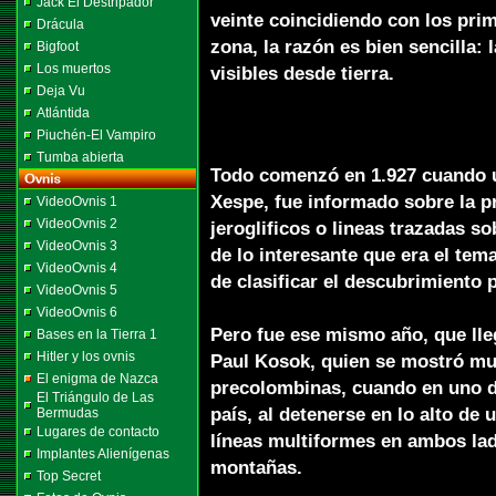
Jack El Destripador
veinte coincidiendo con los prim
Drácula
zona, la razón es bien sencilla: 
Bigfoot
Los muertos
visibles desde tierra.
Deja Vu
Atlántida
Piuchén-El Vampiro
Tumba abierta
Todo comenzó en 1.927 cuando 
Xespe, fue informado sobre la p
VideoOvnis 1
VideoOvnis 2
jeroglificos o lineas trazadas so
VideoOvnis 3
de lo interesante que era el tem
VideoOvnis 4
de clasificar el descubrimiento 
VideoOvnis 5
VideoOvnis 6
Pero fue ese mismo año, que lleg
Bases en la Tierra 1
Hitler y los ovnis
Paul Kosok, quien se mostró mu
El enigma de Nazca
precolombinas, cuando en uno de
El Triángulo de Las
país, al detenerse en lo alto de
Bermudas
Lugares de contacto
líneas multiformes en ambos lado
Implantes Alienígenas
montañas.
Top Secret