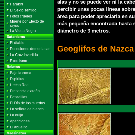
alas y no se puede ver ni la cabez
Harakiri
percibir unas pocas líneas sobre
El Sexto sentido
área para poder apreciarla en su 
Fotos crueles
Muerte por Efecto de
más pequeña encontrada hasta e
rayos
diámetro de 3 metros.
La Viuda Negra
El diablo
Geoglifos de Nazca
Posesiones demoniacas
La Cruz Invertida
Exorcismo
Bajo la cama
Espíritus
Hecho Real
Presencia extraña
Pesadillas
El Día de los muertos
La señora de blanco
La ouija
Apariciones
El abuelito