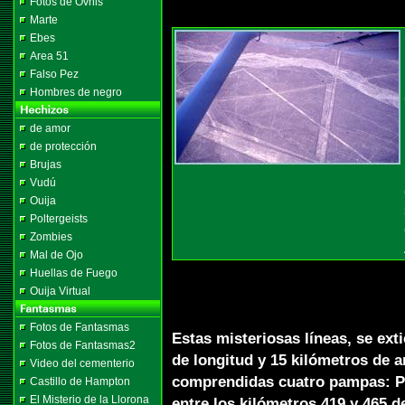
Fotos de Ovnis
Marte
Ebes
Area 51
Falso Pez
Hombres de negro
de amor
de protección
Brujas
Vudú
Ouija
Poltergeists
Zombies
Mal de Ojo
Huellas de Fuego
Ouija Virtual
Fotos de Fantasmas
Estas misteriosas líneas, se ex
Fotos de Fantasmas2
de longitud y 15 kilómetros de a
Video del cementerio
comprendidas cuatro pampas: Pa
Castillo de Hampton
El Misterio de la Llorona
entre los kilómetros 419 y 465 d