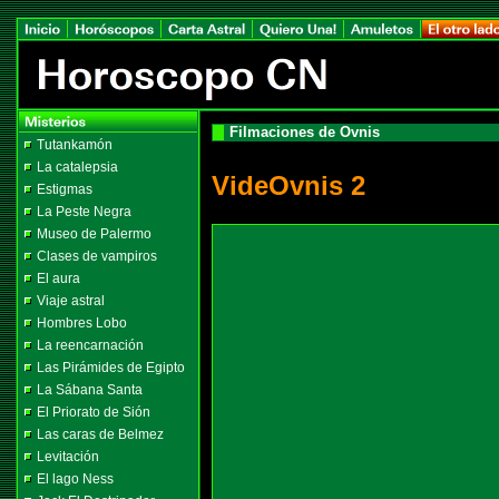
Filmaciones de Ovnis
Tutankamón
La catalepsia
VideOvnis 2
Estigmas
La Peste Negra
Museo de Palermo
Clases de vampiros
El aura
Viaje astral
Hombres Lobo
La reencarnación
Las Pirámides de Egipto
La Sábana Santa
El Priorato de Sión
Las caras de Belmez
Levitación
El lago Ness