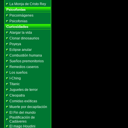
La Monja de Cristo Rey
Psicoimágenes
Psicofonias
Alargar la vida
Clonar dinosaurios
Poyeya
Eclipse anular
Combustión humana
Sueños premonitorios
Remedios caseros
Los sueños
I-Ching
Titanic
Juguetes de terror
Cleopatra
Comidas exóticas
Muerte por decapitación
El Fin del mundo
Plastificación de
Cadáveres
El mago Houdini