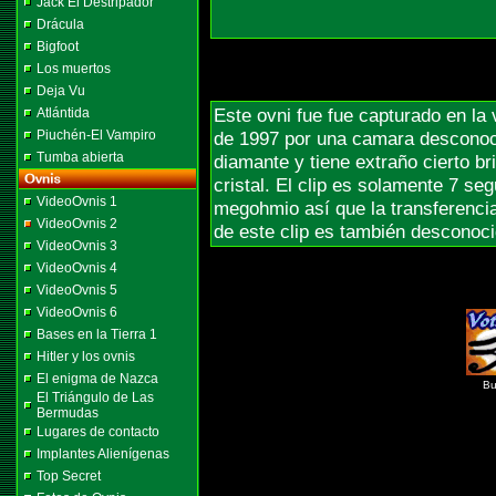
Jack El Destripador
Drácula
Bigfoot
Los muertos
Deja Vu
Este ovni fue fue capturado en la 
Atlántida
Piuchén-El Vampiro
de 1997 por una camara desconoc
Tumba abierta
diamante y tiene extraño cierto b
cristal. El clip es solamente 7 se
VideoOvnis 1
megohmio así que la transferencia
VideoOvnis 2
de este clip es también desconoc
VideoOvnis 3
VideoOvnis 4
VideoOvnis 5
VideoOvnis 6
Bases en la Tierra 1
Hitler y los ovnis
El enigma de Nazca
Bu
El Triángulo de Las
Bermudas
Lugares de contacto
Implantes Alienígenas
Top Secret