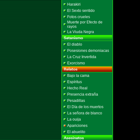
Harakiri
El Sexto sentido
Fotos crueles
Muerte por Efecto de
rayos
La Viuda Negra
El diablo
Posesiones demoniacas
La Cruz Invertida
Exorcismo
Bajo la cama
Espíritus
Hecho Real
Presencia extraña
Pesadillas
El Día de los muertos
La señora de blanco
La ouija
Apariciones
El abuelito