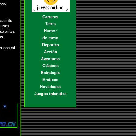
endo
Carreras
espiritu
Tetris
s. Nos
Humor
asa antes
as.
de mesa
Deportes
er con mi
Acción
Aventuras
Clásicos
Estrategia
Eróticos
Novedades
Juegos infantiles