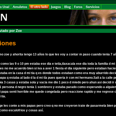
viado por Zoe
iones
o zoe y ahorita tengo 13 años lo que les voy a contar m paso cuando tenia 7 a
como las 9 o 10 pm estaba ese dia e tetla,tlaxacala ese dia toda la familia d mi
es no me acuerdo bien si iva a aver 1 fiesta el dia siguiente pero estaban haci
taba en la casa d mi tia q es donde todos estaban como era muy aburrido deci
papa q estaba al lado d la d mi tía pues queria ir con mi hermano.Sali a la calle 
bia 3 casas y estaba sola y vacia me dio 1 poco d miedo pero ahun asi decidi ir
a 1 persona d negro tenia 1 sombrero y estaba parado como esperando a alguien
mi papa senti horrible me quede congelada pero reaccione rapido y me regrese 
 tia.
ge les conte a mis papas pero creo q no me creyeron trate de pasarmela bien p
 como escalofrios y cosas así.