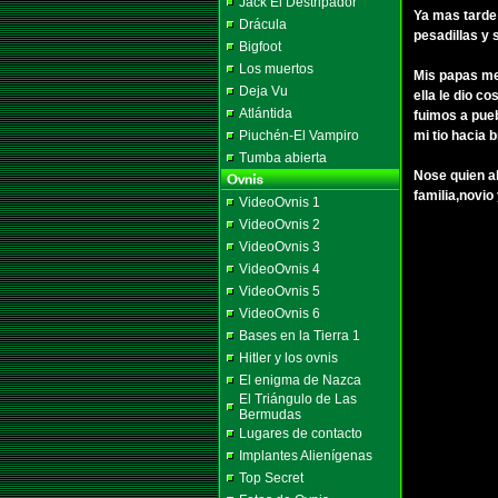
Jack El Destripador
Ya mas tarde
Drácula
pesadillas y 
Bigfoot
Los muertos
Mis papas me 
Deja Vu
ella le dio c
Atlántida
fuimos a pueb
Piuchén-El Vampiro
mi tio hacia 
Tumba abierta
Nose quien al
familia,novio
VideoOvnis 1
VideoOvnis 2
VideoOvnis 3
VideoOvnis 4
VideoOvnis 5
VideoOvnis 6
Bases en la Tierra 1
Hitler y los ovnis
El enigma de Nazca
El Triángulo de Las
Bermudas
Lugares de contacto
Implantes Alienígenas
Top Secret