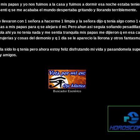
 mis papas y yo nos fuimos a la casa y fuimos a dormir esa noche estaba teni
senti q se me acababa el mundo despertaba gritando y llorando terriblemente.
llevaron con 1 señora a hacerme 1 limpia y la señora dijo q tenia algo como 1 
osas a mis papas para q se alejara d mi. Pero ahun asi seguia soñando pesadilla
la ahi ya no tenia nada y me sentia tranquila mis papas me dijieron q en esa c
brujerias y cosas del demonio y q 1 dia se le aparecio la llorona y otros fantasm
la sido lo q tenia pero ahora estoy feliz disfrutando mi vida y pasandomela sup
 y amigos.
Buscador Esotérico