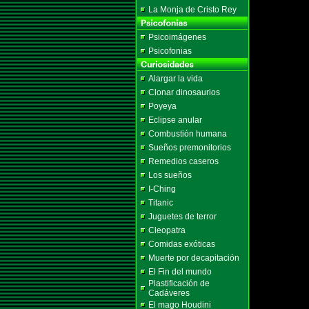
La Monja de Cristo Rey
Psicoimágenes
Psicofonias
Alargar la vida
Clonar dinosaurios
Poyeya
Eclipse anular
Combustión humana
Sueños premonitorios
Remedios caseros
Los sueños
I-Ching
Titanic
Juguetes de terror
Cleopatra
Comidas exóticas
Muerte por decapitación
El Fin del mundo
Plastificación de
Cadáveres
El mago Houdini