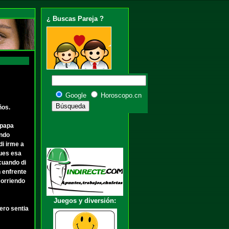
¿ Buscas Pareja ?
Google
Horoscopo.cn
ños.
 papa
endo
di irme a
pues esa
 cuando di
 enfrente
corriendo
Juegos y diversión:
ero sentia