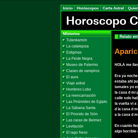
Relato en
Tutankamón
La catalepsia
Aparic
Estigmas
La Peste Negra
Museo de Palermo
HOLA me llam
Clases de vampiros
Era ya noche 
El aura
estaba ahi pu
Viaje astral
tamales yo es
Hombres Lobo
la casa d mi 
La reencarnación
calle solo ha
Las Pirámides de Egipto
la vuelta vi 
La Sábana Santa
d la casa d 
El Priorato de Sión
a la casa d mi
Las caras de Belmez
En cuanto lle
Levitación
algo horrible
El lago Ness